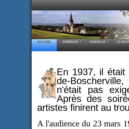
ACCUEIL
JUMIEGES
YAINVILLE
LE MES
En 1937, il était
de-Boschervill
n'était pas exi
Après des soiré
artistes finirent au trou
A l'audience du 23 mars 1