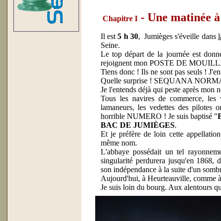
- Une matinée à
Chapitre I
Il est
5 h 30
, Jumièges s'éveille dans
Seine.
Le top départ de la journée est donn
rejoignent mon POSTE DE MOUIL
Tiens donc ! Ils ne sont pas seuls ! J'
Quelle surprise ! SEQUANA NORMA
Je l'entends déjà qui peste après mon n
Tous les navires de commerce, les v
lamaneurs, les vedettes des pilotes o
horrible NUMERO ! Je suis baptisé "
BAC DE JUMIÈGES
.
Et je préfère de loin cette appellatio
même nom.
L'abbaye possédait un tel rayonnemen
singularité perdurera jusqu'en 1868, d
son indépendance à la suite d'un somb
Aujourd'hui, à Heurteauville, comme à 
Je suis loin du bourg. Aux alentours 