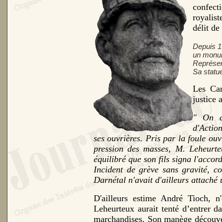
confect
royalis
délit de
Depuis 1
un monum
Représen
Sa statu
Les Cam
justice a
" On co
d'Action
ses ouvrières. Pris par la foule ouvr
pression des masses, M. Leheurte
équilibré que son fils signa l'accor
Incident de grève sans gravité, 
Darnétal n'avait d'ailleurs attaché
D'ailleurs estime André Tioch, n
Leheurteux aurait tenté d’entrer d
marchandises. Son manège découvert,