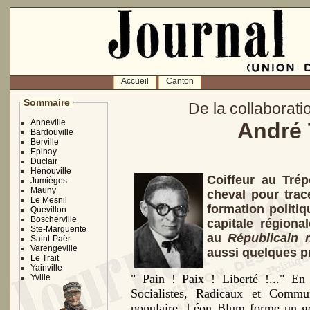
Accueil
Canton
Sommaire
De la collaborati
Anneville
André 
Bardouville
Berville
Epinay
Duclair
Hénouville
Coiffeur au Trép
Jumièges
Mauny
cheval pour trace
Le Mesnil
formation politi
Quevillon
Boscherville
capitale régiona
Ste-Marguerite
au
Républicain
Saint-Paër
Varengeville
aussi quelques
pr
Le Trait
Yainville
" Pain ! Paix ! Liberté !..." En
Yville
Socialistes, Radicaux et
Commu
populaire. Léon Blum forme un g