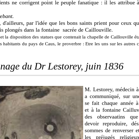
ents ne corrigent point le peuple fanatique : il les attribue à 
rebant.
, d'ailleurs, par l'idée que les bons saints prient pour ceux q
fois plongés dans la fontaine sacrée de Caillouville.
t la disposition des statues que contenait la chapelle de Caillouville éta
es habitants du pays de Caus, le proverbre : Etre les uns sur les autres
nage du Dr Lestorey, juin 1836
M. Lestorey, médecin 
a communiqué, sur une
se fait chaque année à
et à la fontaine Cailluv
des observaatins qu
devoir reproduire, dé
sommes de renverser et
les préjugés religie