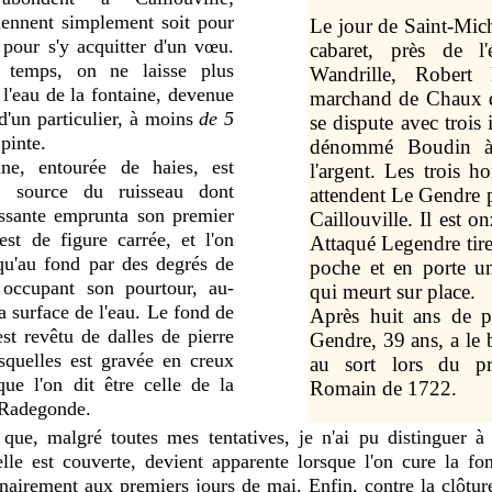
viennent simplement soit pour
Le jour de Saint-Mic
t pour s'y acquitter d'un vœu.
cabaret, près de l'
 temps, on ne laisse plus
Wandrille, Robert
l'eau de la
fontaine,
devenue
marchand de Chaux 
 d'un particulier, à moins
de
5
se dispute avec trois 
pinte.
dénommé Boudin à 
aine,
entourée de haies, est
l'argent. Les trois h
a source du ruisseau dont
attendent Le Gendre 
issante emprunta son premier
Caillouville. Il est o
est de figure carrée, et l'on
Attaqué Legendre tire
qu'au fond par des degrés de
poche et en porte 
occupant son pourtour, au-
qui meurt sur place.
a surface de l'eau. Le fond de
Après huit ans de p
est revêtu de dalles de pierre
Gendre, 39 ans, a le b
esquelles est gravée en creux
au sort lors du pr
que l'on dit être celle de la
Romain de 1722.
e Radegonde.
que, malgré toutes mes tentatives, je n'ai pu distinguer à 
lle est couverte, devient apparente lorsque l'on cure la
fo
inairement aux premiers jours de mai. Enfin, contre la clôtur