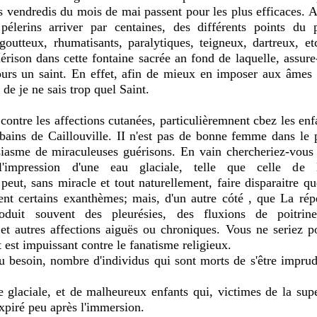
s vendredis du mois de mai passent pour les plus efficaces. A
 pélerins arriver par centaines, des différents points d
 goutteux, rhumatisants, paralytiques, teigneux, dartreux, et
uérison dans cette fontaine sacrée an fond de laquelle, assur
ours un saint. En effet, afin de mieux en imposer aux âmes 
 de je ne sais trop quel Saint.
 contre les affections cutanées, particulièremnent cbez les enf
 bains de Caillouville. II n'est pas de bonne femme dans le 
iasme de miraculeuses guérisons. En vain chercheriez-vous
l'impression d'une eau glaciale, telle que celle de 
 peut, sans miracle et tout naturellement, faire disparaitre q
ent certains exanthèmes; mais, d'un autre cóté , que La rép
oduit souvent des pleurésies, des fluxions de poitrine
et autres affections aiguës ou chroniques. Vous ne seriez po
est impuissant contre le fanatisme religieux.
 au besoin, nombre d'individus qui sont morts de s'être impr
e glaciale, et de malheureux enfants qui, victimes de la supe
xpiré peu après l'immersion.