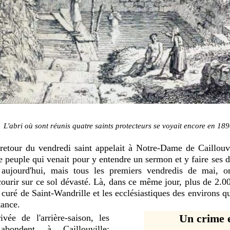
L'abri où sont réunis quatre saints protecteurs se voyait encore en 189
 retour du vendredi saint appelait à Notre-Dame de
Caillouv
 peuple qui venait pour y entendre un sermon et y faire ses d
 aujourd'hui, mais tous les premiers vendredis de mai, 
courir sur ce sol dévasté. Là, dans ce même jour, plus de 2.0
e curé de Saint-Wandrille et les ecclésiastiques des environs qu
stance.
Un crime 
rivée de l'arrière-saison, les
s abondent à
Caillouville;