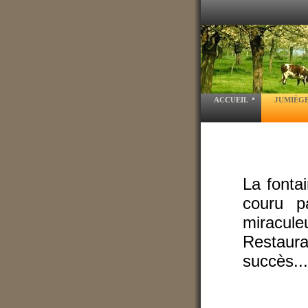
ACCUEIL
JUMIÈG
La fontai
couru p
miracule
Restaura
succès...