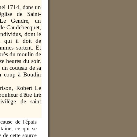
hel 1714, dans un
église de Saint-
 Le Gendre, un
de Caudebecquet,
individus, dont le
qui il doit de
ommes sortent. Et
près du moulin de
nze heures du soir.
 un couteau de sa
un coup à Boudin
rison, Robert Le
onheur d'être tiré
ivilège de saint
cause de l'épais
ntaine,
ce qui se
e de cette source