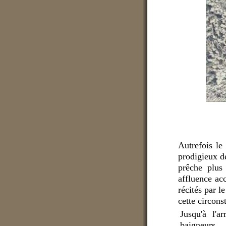
Autrefois le
prodigieux de
prêche plus
affluence ac
récités par l
cette circon
Jusqu'à l'ar
baigneur