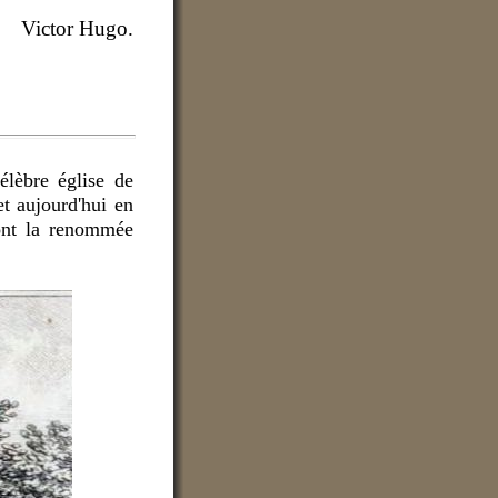
Victor Hugo.
élèbre église de
t aujourd'hui en
ont la renommée