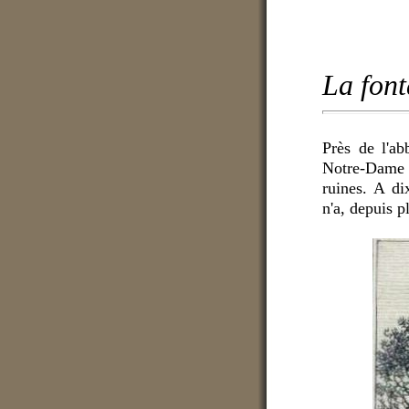
La font
Près de l'ab
Notre-Dame
ruines. A di
n'a, depuis p