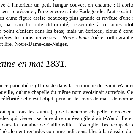
ève à l'intérieur un petit hangar couvert en chaume ; il abrit
sées représenter, l'une encore sainte Radegonde, l'autre saint 
és d'une figure assise beaucoup plus grande et revêtue d'une 
i, par son horrible difformité, ressemble à
certaines ido
a point d'enfant dans les bras; mais un écriteau, cloué à cont
ctères les mois renversés :
Noire-Dame
Nièce,
orthograph
faut lire, Notre-Dame-des-Neiges.
taine en mai 1831
.
nce paticulière.) Il existe dans la commune de Saint-Wandril
ouville, qu'une chapelle du même nom avoisinait autrefois. Cet
célébrité : elle est l'objet, pendant le mois de mai , de nomb
oit que tous les saints (1) de l'ancienne chapelle intercède
des qui vienent se faire dire un évangile à aint-Wandrille et
e dans Ia fontaine de Caillouville. L'évangile, beaucoup de 
généralement regardés comnme indispensables à la réussite du 