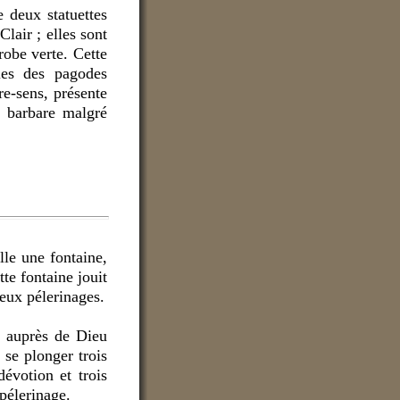
e deux statuettes
Clair ; elles sont
robe verte. Cette
les des pagodes
re-sens, présente
e barbare malgré
le une fontaine,
te fontaine jouit
reux pélerinages.
nt auprès de Dieu
 se plonger trois
dévotion et trois
pélerinage.