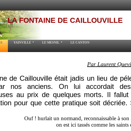
LA FONTAINE DE CAILLOUVILLE
ES
YAINVILLE
LE MESNIL
LE CANTON
Par Laurent Quevi
ne de Caillouville était jadis un lieu de pél
ar nos anciens. On lui accordait des
uses au prix de quelques morts. Il fallut
tion pour que cette pratique soit décriée
Ouf ! hurlait un normand, reconnaissable à son a
on est ici tassés comme les saints 