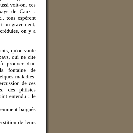
ussi voit-on, ces
u pays de Caux :
c., tous espèrent
e-t-on gravement,
crédules, on y a
ants, qu'on vante
pays, qui ne cite
 à prouver, d'un
la fontaine de
uelques maladies,
ercussion de ces
s, des phtisies
int entendu : le
udemment baignés
rstition de leurs