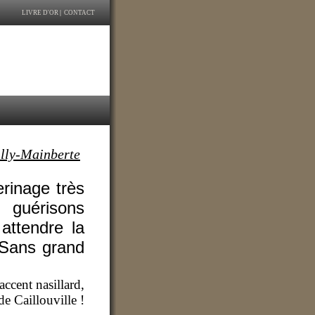
LIVRE D'OR
|
CONTACT
lly-Mainberte
erinage très
 guérisons
 attendre la
. Sans grand
ccent nasillard,
de Caillouville !