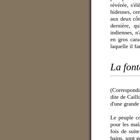
révérée, s'él
hideuses, cen
aux deux côt
dernière, qu
indiennes, n'
en gros cara
laquelle il 
La fon
(Corresponda
dite de Caill
d'une grande 
Le peuple cr
pour les mala
fois de suit
bains, sont 