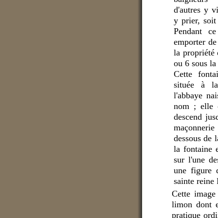
d'autres y 
y prier, soi
Pendant ce
emporter de 
la propriété
ou 6 sous la 
Cette
font
située à l
l'abbaye na
nom ; elle 
descend jus
maçonnerie 
dessous de l
la
fontaine
sur l'une d
une figure 
sainte rein
Cette image 
limon dont e
pratique ord