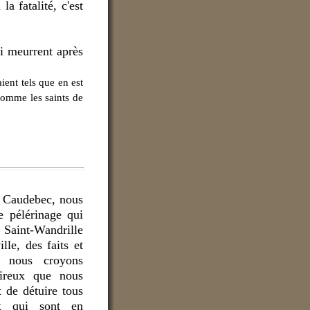
la fatalité, c'est
ui meurrent après
ient tels que en est
 comme les saints de
à Caudebec, nous
 pélérinage qui
 Saint-Wandrille
ille, des faits et
e nous croyons
sireux que nous
 de détuire tous
ux qui sont en