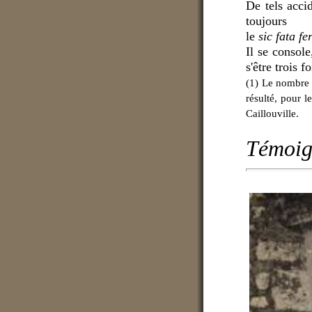
De tels accid
toujours
le
sic fata fe
Il se console
s'être trois 
(1) Le nombre e
résulté, pour l
Caillouville.
Témoig