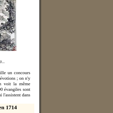
0...
ille
un concours
évotions ; on n'y
on voit la même
00 évangiles sont
i l'assistent dans
en 1714