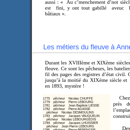
aussi : « Au c’menchement d’not siècle
est fini, y ont tout gabillé aveuc l
bâtiaux ».
Les métiers du fleuve à Annev
Durant les XVIIIème et XIXème siècles 
fleuve. Ce sont les pêcheurs, les batelie
fil des pages des registres d’état civil
jusqu’à la moitié du XIXème siècle et
en 1893, mystère !
Chez
1775 pêcheur Nicolas CHUFFE
1779 pêcheur Pierre LEBOURG
près d
1781 pêcheur Jean Baptiste LIESSE
1782 pêcheur Pierre AGASSE
l’empla
pêcheur Nicolas DESMOULINS
construi
1783 pêcheur Jacques VAUQUELIN
pêcheur Nicolas LEBOURGEOIS
1784 pêcheur Jacques LHUISSIER
pêcheur Jean Pierre LEBOURG
Des so
1785 pêcheur Pierre BERENGER