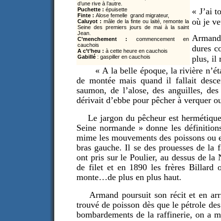
d’une rive à l’autre.
Puchette :
épuisette
« J’ai t
Finte :
Alose femelle grand migrateur,
où je ve
Caluyot :
mâle de la finte ou laité, remonte la
Seine des premiers jours de mai à la saint
Jean.
Armand 
C’menchement :
commencement en
cauchois
dures co
A c’t’heu :
à cette heure en cauchois
Gabillé
: gaspiller en cauchois
plus, il
« A la belle époque, la rivière n’étai
de montée mais quand il fallait descen
saumon, de l’alose, des anguilles, des
dérivait d’ebbe pour pêcher à verquer ou
Le jargon du pêcheur est hermétique ma
Seine normande » donne les définitions
mime les mouvements des poissons ou en 
bras gauche. Il se des prouesses de la 
ont pris sur le Poulier, au dessus de la 
de filet et en 1890 les frères Billard
monte…de plus en plus haut.
Armand poursuit son récit et en arri
trouvé de poisson dès que le pétrole des 
bombardements de la raffinerie, on a m