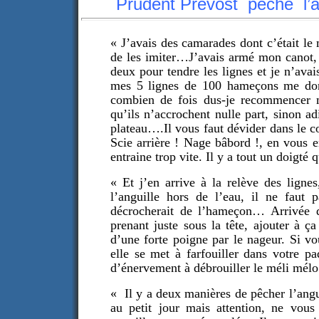
Prudent Prévost pêche l’ang
« J’avais des camarades dont c’était le m
de les imiter…J’avais armé mon canot, b
deux pour tendre les lignes et je n’ava
mes 5 lignes de 100 hameçons me donn
combien de fois dus-je recommencer m
qu’ils n’accrochent nulle part, sinon ad
plateau….Il vous faut dévider dans le co
Scie arrière ! Nage bâbord !, en vous e
entraine trop vite. Il y a tout un doigt
«
Et j’en arrive à la relève des lignes
l’anguille hors de l’eau, il ne faut p
décrocherait de l’hameçon… Arrivée da
prenant juste sous la tête, ajouter à ça
d’une forte poigne par le nageur. Si vo
elle se met à farfouiller dans votre p
d’énervement à débrouiller le méli mélo
«
Il y a deux manières de pêcher l’angui
au petit jour mais attention, ne vou