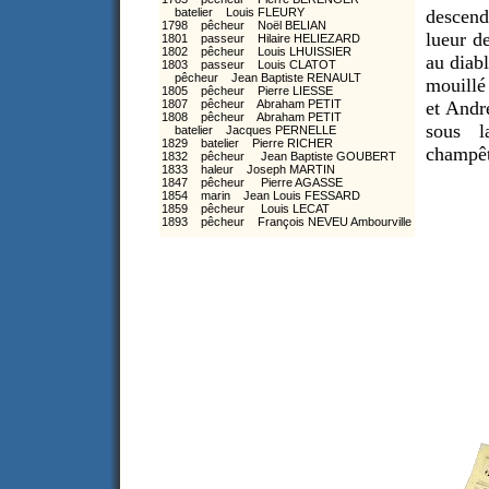
batelier Louis FLEURY
descend
1798 pêcheur Noël BELIAN
lueur d
1801 passeur Hilaire HELIEZARD
1802 pêcheur Louis LHUISSIER
au diab
1803 passeur Louis CLATOT
pêcheur Jean Baptiste RENAULT
mouillé
1805 pêcheur Pierre LIESSE
1807 pêcheur Abraham PETIT
et Andr
1808 pêcheur Abraham PETIT
sous l
batelier Jacques PERNELLE
1829 batelier Pierre RICHER
champêt
1832 pêcheur Jean Baptiste GOUBERT
1833 haleur Joseph MARTIN
1847 pêcheur Pierre AGASSE
1854 marin Jean Louis FESSARD
1859 pêcheur Louis LECAT
1893 pêcheur François NEVEU Ambourville