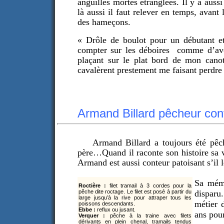
anguilles mortes étranglées. Il y a aussi
là aussi il faut relever en temps, avan
des hameçons.
«
Drôle de boulot pour un débutant et
compter sur les déboires comme d’avoi
plaçant sur le plat bord de mon canot,
cavalèrent prestement me faisant perdre
Armand Billard pêcheur con
Armand Billard a toujours été pêch
père…Quand il raconte son histoire sa vo
Armand est aussi conteur patoisant s’il l
Sa mémo
Roctière :
filet tramail à 3 cordes pour la
pêche dite roctage. Le filet est posé à partir du
disparu
large jusqu’à la rive pour attraper tous les
métier 
poissons descendants.
Ebbe :
reflux ou jusant.
ans pour
Verquer :
pêche à la traine avec filets
dérivants en plein chenal, tramails tendus