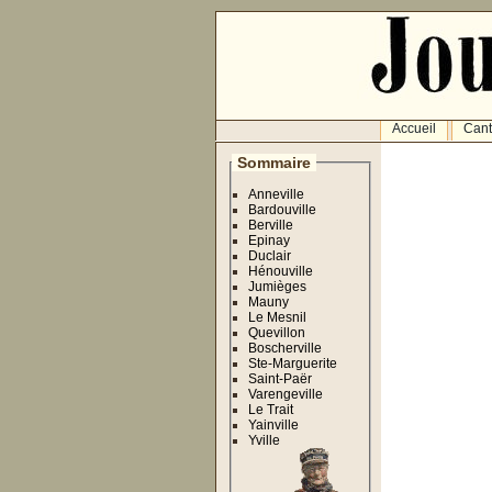
Accueil
Can
Sommaire
Anneville
Bardouville
Berville
Epinay
Duclair
Hénouville
Jumièges
Mauny
Le Mesnil
Quevillon
Boscherville
Ste-Marguerite
Saint-Paër
Varengeville
Le Trait
Yainville
Yville