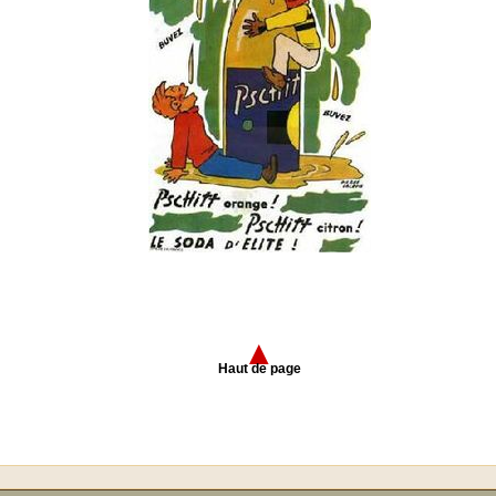
▲
Haut de page