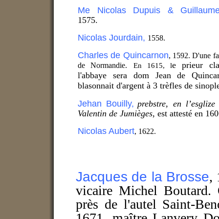
Me Nicolas Dupuis & Guillaum
1575.
Nicolas Jourdain,
1558.
Charles de Quincarnon
, 1592. D'une fa
e prieur cla
de Normandie.
En 1615, l
l'abbaye sera dom Jean de
Quinc
blasonnait d'argent à 3 trèfles de sinople
Jehan Bouilly,
prebstre, en l’esglize
Valentin de Jumièges
, est attesté en 16
Nicolas Aubert
, 1622.
Jacques de la Brosse
,
1
vicaire Michel Boutard. 
près de l'autel Saint-Ben
1671, maître Lanvery Dos