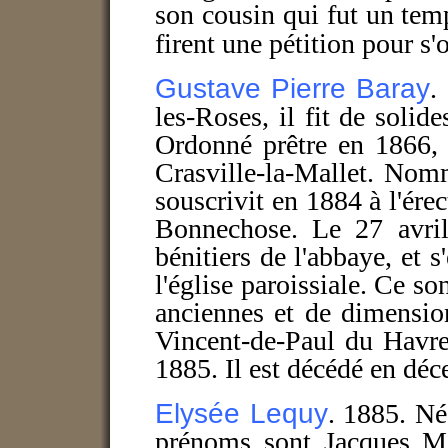
son
cou
s
in qui fut
un temp
firent une pétition pour s
Gustave Pierre
Baray
.
les-Roses, il fit de solide
Ordonné prêtre en 1866, 
Crasville-la-Mallet. Nom
souscrivit en 1884 à l'ér
Bonnechose. Le 27 avril
bénitiers de l'abbaye, et s
l'église paroissiale. Ce so
anciennes et de dimensio
Vincent-de-Paul du Havre 
1885. Il est décédé en dé
Elysée Lequy
. 1885.
Né
prénoms sont Jacques Mar