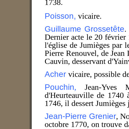
1738.
Poisson,
vicaire.
Guillaume
Grossetête
.
Dernier acte le 20 févrie
l'église de Jumièges par 
Pierre Renouvel, de Jean 
Cauvin, desservant d'Yainv
Acher
vicaire, possible 
Pouchin
,
Jean-Yves 
d'Heurteauville de 1740 
1746, il dessert Jumièges 
Jean-Pierre Grenier
, N
octobre 1770, on trouve d