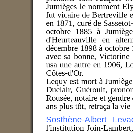
Jumièges le nomment Elys
fut vicaire de Bertreville
en 1871, curé de Sasseto
octobre 1885 à Jumièges
d'Heurteauville en alte
décembre 1898 à octobre 
avec sa bonne, Victorine 
usa une autre en 1906, L
Côtes-d'Or.
Lequy est mort à Jumièges
Duclair, Guéroult, prono
Rousée, notaire et gendre
ans plus tôt, retraça la vi
Sosthène-Albert Lev
l'institution Join-Lamber