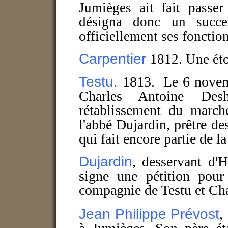
Jumièges ait fait passe
désigna donc un succes
officiellement ses fonctio
Carpentier
1812. Une étoi
Testu.
1813. Le 6 novemb
Charles Antoine Des
rétablissement du march
l'abbé Dujardin, prêtre de
qui fait encore partie de l
Dujardin
, desservant d'
signe une pétition pour
compagnie de Testu et Ch
Jean Philippe
Prévost
,