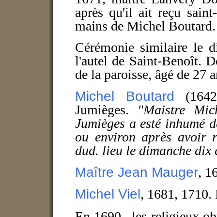
après qu'il ait reçu sain
mains de Michel Boutard.
Cérémonie similaire le d
l'autel de Saint-Benoît. 
de la paroisse, âgé de 27
Michel Boutard
(1642-
Jumièges.
"Maistre Mic
Jumièges a esté inhumé d
ou environ après avoir 
dud. lieu le dimanche dix
Maître Jean
Mauger
, 1
Michel Viel
, 1681, 1710.
En 1690,
les religieux ob