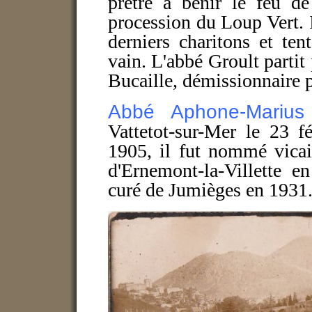
prêtre à bénir le feu de
procession du Loup Vert. I
derniers charitons et ten
vain. L'abbé Groult
partit
Bucaille, démissionnaire p
Abbé
Aphone-Marius
Vattetot-sur-Mer le 23 f
1905, il fut nommé vicai
d'Ernemont-la-Villette e
curé de Jumièges en 1931