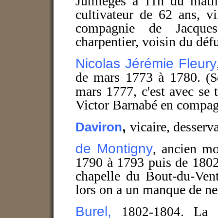
Jumièges à 11h du matin.
cultivateur de 62 ans, v
compagnie de Jacques
charpentier, voisin du déf
Nicolas Jérémie Fleury
de mars 1773 à 1780.
(S
mars 1777, c'est avec se ti
Victor Barnabé en compag
,
vicaire, desserv
Daviron
de Montigny
, ancien mo
1790 à 1793 puis de 1802 
chapelle du Bout-du-Ven
lors on a un manque de ne
Burel,
1802-1804. La 