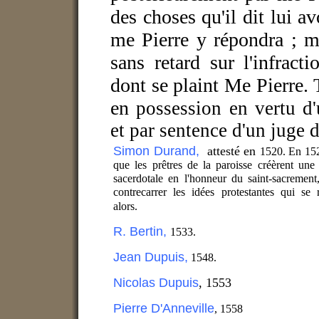
des choses qu'il dit lui av
me Pierre y répondra ; ma
sans retard sur l'infract
dont se plaint Me Pierre. 
en
possession en vertu d'
et par sentence d'un juge 
Simon Durand,
attesté en
1520. En 1525
que les prêtres de la paroisse créèrent une 
sacerdotale en l'honneur du saint-sacrement
contrecarrer les idées protestantes qui se 
alors.
R. Bertin,
1533.
Jean Dupuis,
1548.
Nicolas Dupuis
, 1553
Pierre D'Anneville
, 1558