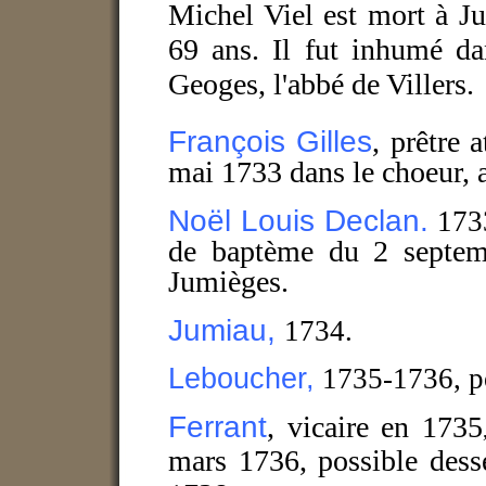
Michel Viel est mort à Ju
69 ans. Il fut inhumé da
Geoges, l'abbé de Villers.
François Gilles
, prêtre 
mai 1733 dans le choeur, au
Noël Louis Declan.
173
de baptème du 2 septe
Jumièges.
Jumiau,
1734.
Leboucher,
1735-1736, po
Ferrant
, vicaire en 1735
mars 1736, possible dess