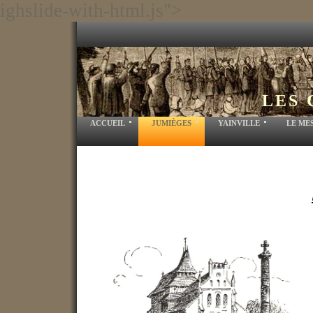
ighslide-with-html.js">
LES 
ACCUEIL
JUMIÈGES
YAINVILLE
LE ME