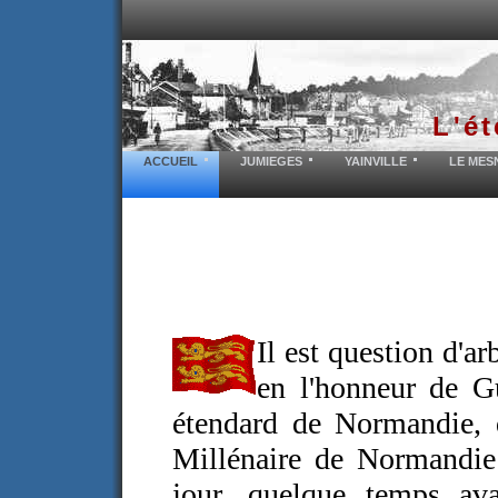
L'ét
ACCUEIL
JUMIEGES
YAINVILLE
LE MES
Il est question d'a
en l'honneur de G
étendard de Normandie, 
Millénaire de Normandie
jour, quelque temps ava