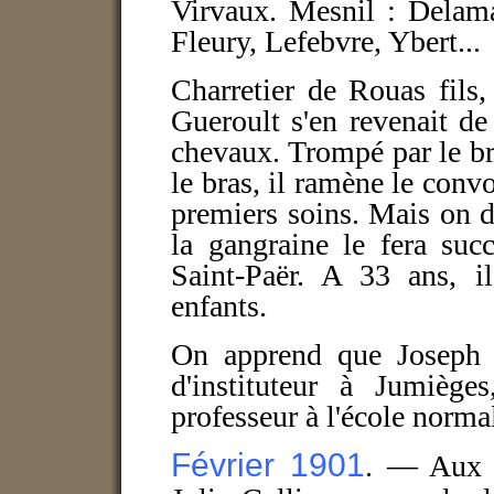
Virvaux. Mesnil : Delama
Fleury, Lefebvre, Ybert...
Charretier de Rouas fils,
Gueroult s'en revenait d
chevaux. Trompé par le bro
le bras, il ramène le convo
premiers soins. Mais on de
la gangraine le fera suc
Saint-Paër. A 33 ans, il
enfants.
On apprend que Joseph M
d'instituteur à Jumiège
professeur à l'école norma
Février 1901
. — Aux A