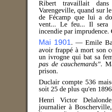
Ribert travaillait da
Varengeville, quand sur le
de Fécamp que lui a d
vent... Le feu... Il se
incendie par imprudence. C
Mai 1901
. — Emile Bav
avoir frappé à mort son
un ivrogne qui bat sa fe
pas de cauchemards"
. M
prison.
Duclair compte 536 mais
soit 25 de plus qu'en 1896
Henri Victor Delalond
journalier à Boschervill