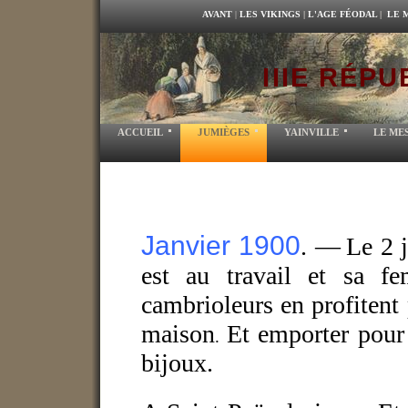
AVANT
|
LES VIKINGS
|
L'AGE FÉODAL
|
LE 
IIIE RÉP
ACCUEIL
JUMIÈGES
YAINVILLE
LE ME
Janvier 1900
. —
Le 2 j
est au travail et sa 
cambrioleurs en profitent
maison
Et emporter pour 
.
bijoux.