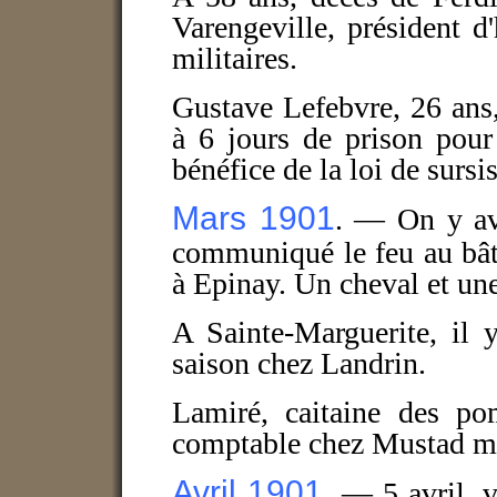
Varengeville, président d
militaires.
Gustave Lefebvre, 26 ans,
à 6 jours de prison pour
bénéfice de la loi de sursis
Mars 1901
. — On y ava
communiqué le feu au bât
à Epinay. Un cheval et une
A Sainte-Marguerite, il 
saison chez Landrin.
Lamiré, caitaine des po
comptable chez Mustad mon
Avril 1901
. —
5 avril, 