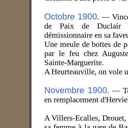
Octobre 1900
. — Vince
de Paix de Duclair 
démissionnaire en sa faveu
Une meule de bottes de pai
par le feu chez August
Sainte-Marguerite.
A Heurteauville, on vole 
Novembre 1900
. — T
en remplacement d'Hervieu
A Villers-Ecalles, Drouet, 
sa femme à la gare de Bar