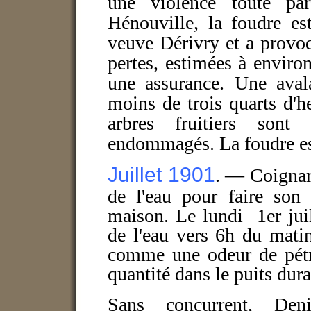
une violence toute par
Hénouville, la foudre e
veuve Dérivry et a provoq
pertes, estimées à enviro
une assurance. Une aval
moins de trois quarts d'h
arbres fruitiers sont
endommagés. La foudre es
Juillet 1901
. —
Coignar
de l'eau pour faire son 
maison. Le lundi 1er juil
de l'eau vers 6h du mati
comme une odeur de pétr
quantité dans le puits dura
Sans concurrent, Den