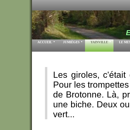
ACCUEIL
JUMIÈGES
YAINVILLE
LE ME
Les giroles, c'étai
Pour les trompettes 
de Brotonne. Là, prè
une biche. Deux ou 
vert...