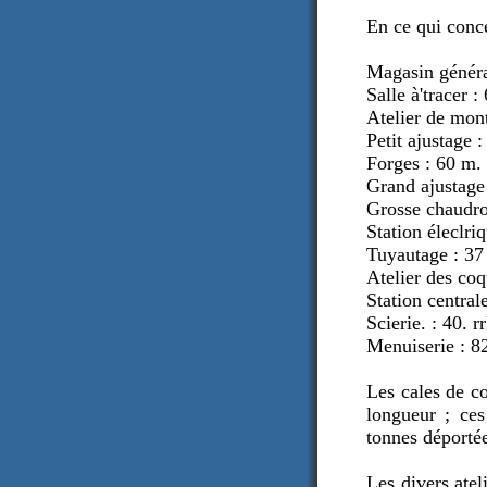
En ce qui conce
Magasin généra
Salle à'tracer 
Atelier de mon
Petit ajustage 
Forges : 60 m. 
Grand ajustage
Grosse chaudro
Station éleclri
Tuyautage : 37
Atelier des co
Station central
Scierie. : 40. 
Menuiserie : 8
Les cales de c
longueur ; ces
tonnes déportée
Les divers atel