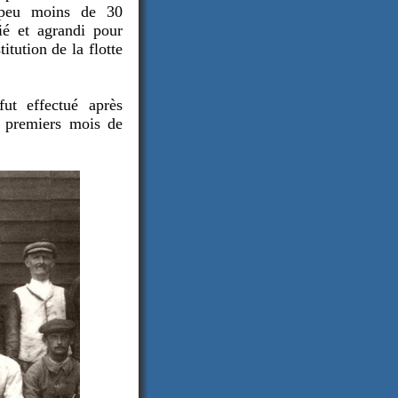
n peu moins de 30
ié et agrandi pour
itution de la flotte
fut effectué après
s premiers mois de