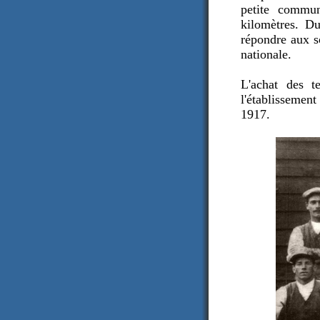
petite commun
kilomètres. Du
répondre aux so
nationale.
L'achat des t
l'établissemen
1917.