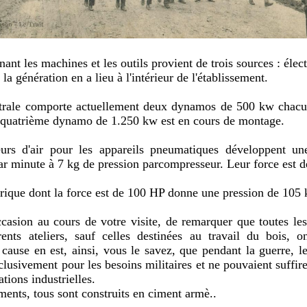
nant les machines et les outils provient de trois sources : élec
la génération en a lieu à l'intérieur de l'établissement.
ntrale comporte actuellement deux dynamos de 500 kw chac
quatrième dynamo de 1.250 kw est en cours de montage.
urs d'air pour les appareils pneumatiques développent u
ar minute à 7 kg de pression parcompresseur. Leur force est 
trique dont la force est de 100 HP donne une pression de 105 
ccasion au cours de votre visite, de remarquer que toutes le
rents ateliers, sauf celles destinées au travail du bois, 
cause en est, ainsi, vous le savez, que pendant la guerre, le
xclusivement pour les besoins militaires et ne pouvaient suffi
ations industrielles.
ents, tous sont construits en ciment armè..