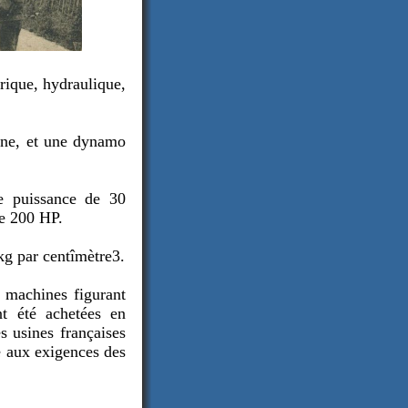
trique, hydraulique,
une, et une dynamo
ne puissance de 30
de 200 HP.
kg par centîmètre3.
s machines figurant
ont été achetées en
s usines françaises
re aux exigences des