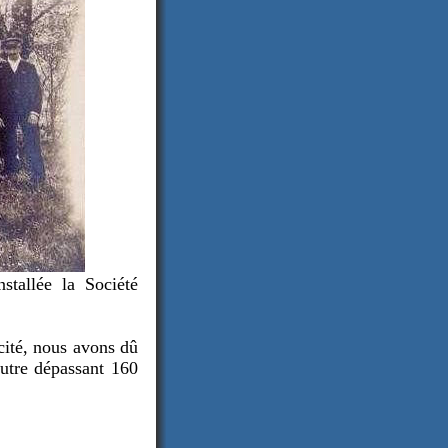
stallée la Société
 cité, nous avons dû
autre dépassant 160