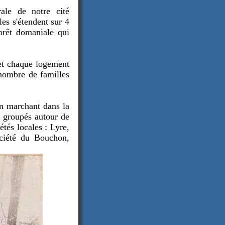
rale de notre cité
les s'étendent sur 4
orêt domaniale qui
t.et chaque logement
nombre de familles
en marchant dans la
, groupés autour de
étés locales : Lyre,
ociété du Bouchon,