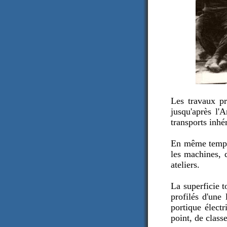
Les travaux p
jusqu'après l'
transports inhér
En même temps 
les machines, d
ateliers.
La superficie t
profilés d'une
portique élect
point, de class