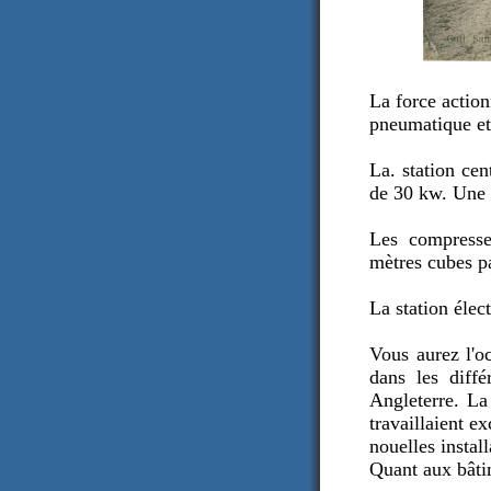
La force action
pneumatique et 
La. station ce
de 30 kw. Une 
Les compresse
mètres cubes p
La station élec
Vous aurez l'o
dans les diffé
Angleterre. La 
travaillaient e
nouelles install
Quant aux bâtim