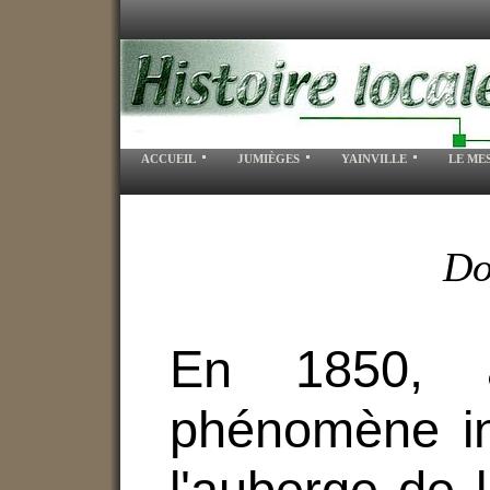
ACCUEIL
JUMIÈGES
YAINVILLE
LE ME
Do
En 1850, 
phénomène ine
l'auberge de 