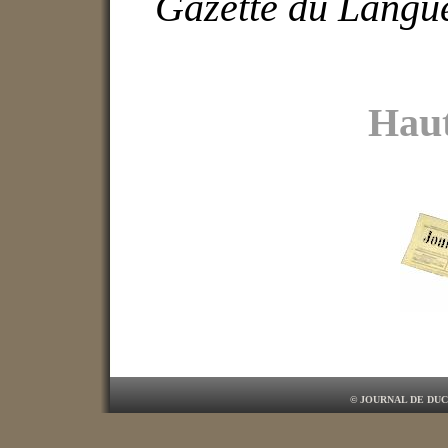
Gazette du Langu
u
Ha
© JOURNAL DE DUC