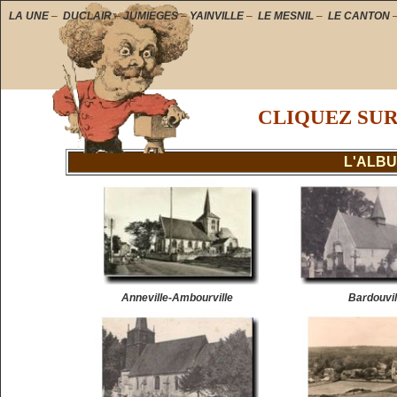
LA UNE
–
DUCLAIR
–
JUMIEGES
–
YAINVILLE
–
LE MESNIL
–
LE CANTON
CLIQUEZ SU
L'ALB
Anneville-Ambourville
Bardouvil