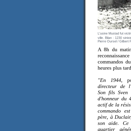
L'usine Mustad fut victi
ville. Bilan : 1230 si
Pierre Oursel / Gilbert
A 8h du matin
reconnaissanc
commandos du 4
heures plus tard
"En 1944,
p
directeur de l
Son fils Sven
d'honneur du 
actif de la rési
commando est 
père, à Duclair
son aide. Ce 
quartier géné