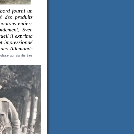
bord fourni un
é des produits
moutons entiers
pidement, Sven
uell il exprima
nt impressionné
e des Allemands
laise qui signifie très