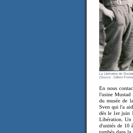
La Libération de Duclai
(Source : Gilbert Froma
En nous contac
l'usine Mustad 
du musée de la 
Sven qui l'a ai
dès le 1er juin
Libération. Un 
d'unités de 10 
tombés dans la 