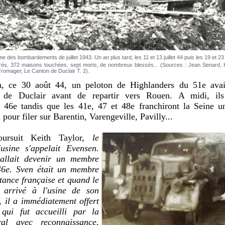
me des bombardements de juillet 1943. Un an plus tard, les 11 et 13 juillet 44 puis les 19 et 23
nistrés, 372 maisons touchées, sept morts, de nombreux blessés... (Sources : Jean Senard
 Fromager, Le Canton de Duclair T. 2).
, ce 30 août 44, un peloton de Highlanders du 51e avai
e de Duclair avant de repartir vers Rouen. A midi, ils
6e tandis que les 41e, 47 et 48e franchiront la Seine u
 pour filer sur Barentin, Varengeville, Pavilly...
oursuit Keith Taylor,
le
'usine s'appelait Evensen.
 allait devenir un membre
46e. Sven était un membre
stance française et quand le
arrivé à l'usine de son
, il a immédiatement offert
qui fut accueilli par la
ral avec reconnaissance,