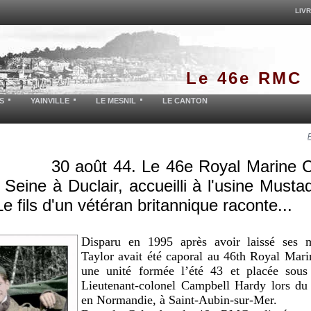
LIVR
Le 46e RMC
S
YAINVILLE
LE MESNIL
LE CANTON
30 août 44. Le 46e Royal Marin
a Seine à Duclair, accueilli à l'usine Must
 fils d'un vétéran britannique raconte...
Disparu en 1995 après avoir laissé ses 
Taylor avait été caporal au 46th Royal Ma
une unité formée l’été 43 et placée sous
Lieutenant-colonel Campbell Hardy lors d
en Normandie, à Saint-Aubin-sur-Mer.