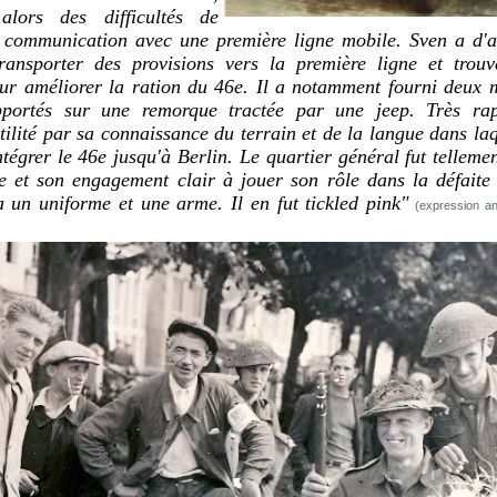
 alors des difficultés de
e communication avec une première ligne mobile. Sven a d'a
ansporter des provisions vers la première ligne et trouv
our améliorer la ration du 46e. Il a notamment fourni deux 
pportés sur une remorque tractée par une jeep. Très ra
ilité par sa connaissance du terrain et de la langue dans laq
ntégrer le 46e jusqu'à Berlin.
Le quartier général fut telleme
de et son engagement clair à jouer son rôle dans la défait
 un uniforme et une arme. Il en fut tickled pink"
(expression ang