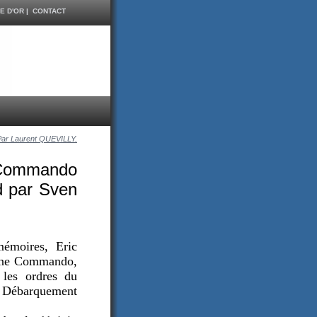
E D'OR
|
CONTACT
Par Laurent QUEVILLY.
e Commando
ad par Sven
mémoires, Eric
rine Commando,
 les ordres du
u Débarquement