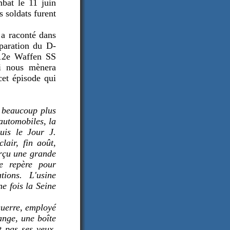
bat le 11 juin
s soldats furent
, a raconté dans
éparation du D-
 12e
Waffen SS
i nous mènera
cet épisode qui
r beaucoup plus
automobiles, la
puis le Jour J.
air, fin août,
erçu une grande
de repère pour
tions. L'usine
e fois la Seine
guerre, employé
ange, une boîte
t pas ses yeux.