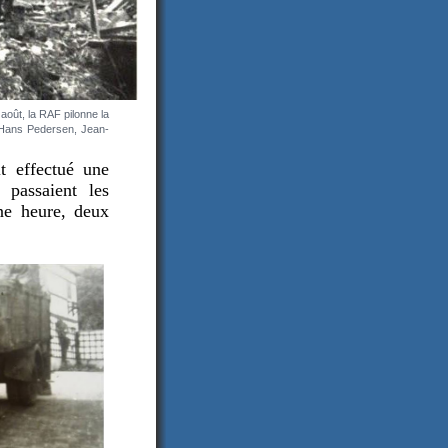
 août, la RAF pilonne la
, Hans Pedersen, Jean-
t effectué une
 passaient les
ne heure, deux