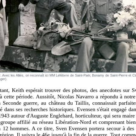
r. Avec les Alliés, on reconnaît ici MM Lefèbvre de Saint-Paër, Bonamy de Saint-Pierre et 
ger).
tant, Keith espérait trouver des photos, des anecdotes sur 
à cette période. Aussitôt, Nicolas Navarro a répondu à notre
Seconde guerre, au château du Taillis, connaissait parfaite
dé dans ses recherches historiques. Evensen s'était engagé dan
 1943 autour d'Auguste Englehard, horticulteur, qui sera maire
groupe affilié au réseau Libération-Nord et comprenant bien
à 12 hommes. A ce titre, Sven Evensen portera secour à des a
région. Il suivra le 46e jusqu'à la fin de la guerre. Tout comm