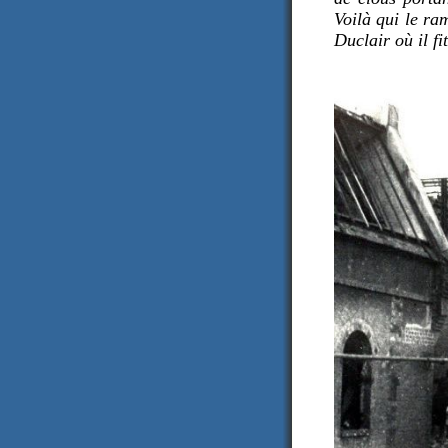
Voilà qui le ra
Duclair où il fi