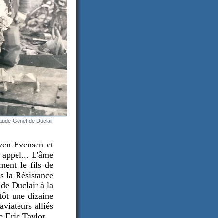
Claude Genet de Duclair
Sven Evensen et
 appel... L'âme
ment le fils de
s la Résistance
 de Duclair à la
tôt une dizaine
viateurs alliés
e Eric Taylor.