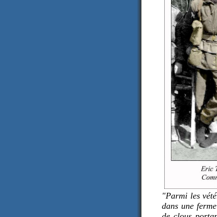
"Parmi les vété
dans une ferme 
de clous portan