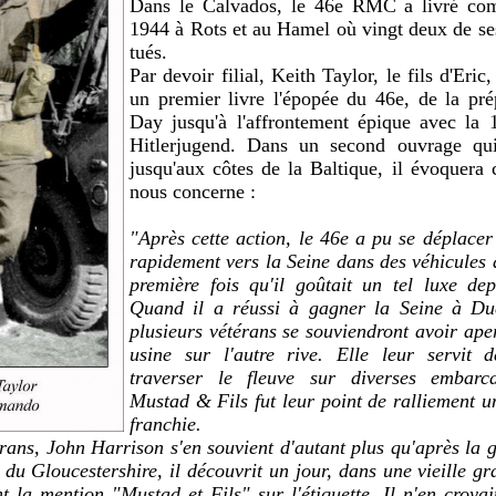
Dans le Calvados, le 46e RMC a livré com
1944
à Rots et au Hamel
où vingt deux de se
tués.
Par devoir filial, Keith Taylor, le fils d'Eric
un premier livre l'épopée du 46e, de la pr
Day jusqu'à l'affrontement épique avec la
Hitlerjugend. Dans un second ouvrage qu
jusqu'aux côtes de la Baltique, il évoquera 
nous concerne :
"Après cette action, le 46e a pu se déplace
rapidement vers la Seine dans des véhicules 
première fois qu'il goûtait un tel luxe de
Quand il a réussi à gagner la Seine à Ducl
plusieurs vétérans se souviendront avoir ap
usine sur l'autre rive. Elle leur servit 
traverser le fleuve sur diverses embarca
Mustad & Fils fut leur point de ralliement un
franchie.
rans, John Harrison s'en souvient d'autant plus qu'après la 
du Gloucestershire, il découvrit un jour, dans une vieille gr
t la mention "Mustad et Fils" sur l'étiquette. Il n'en croyai