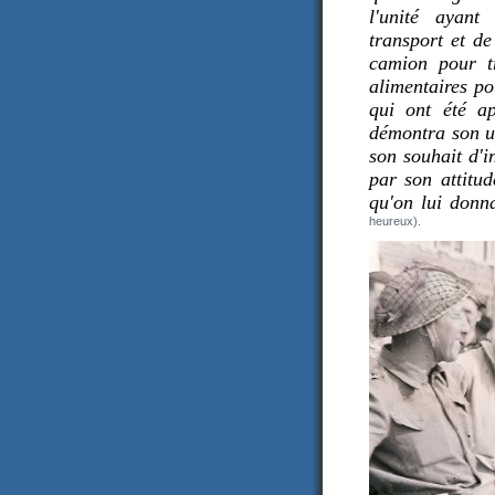
l'unité ayant
transport et d
camion pour tr
alimentaires p
qui ont été a
démontra son ut
son souhait d'i
par son attitu
qu'on lui donna
heureux).