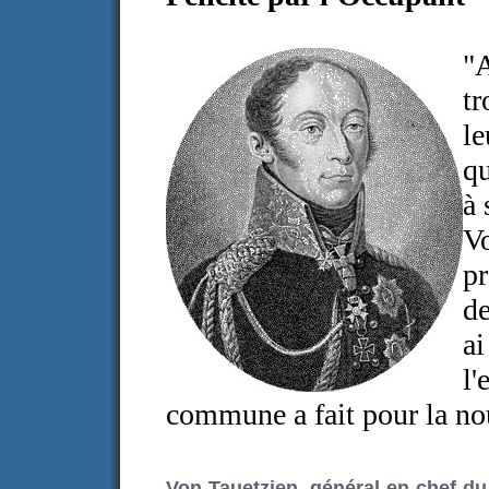
"
t
l
qu
à 
Vo
pr
de
ai
l
commune a fait pour la nou
Von Tauetzien, général en chef du