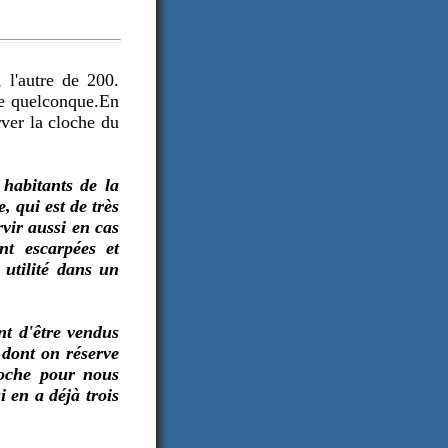
 l'autre de 200.
e quelconque.
En
ver la cloche du
 habitants de la
 qui est de très
rvir aussi en cas
nt escarpées et
 utilité dans un
nt d'être vendus
 dont on réserve
cloche pour nous
 en a déjà trois