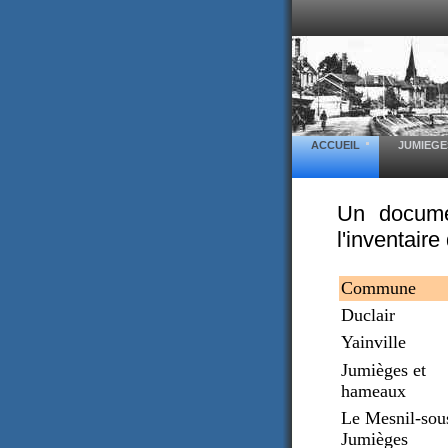
ACCUEIL
JUMIEGE
Un docume
l'inventair
Commune
Duclair
Yainville
Jumièges et
hameaux
Le Mesnil-sou
Jumièges