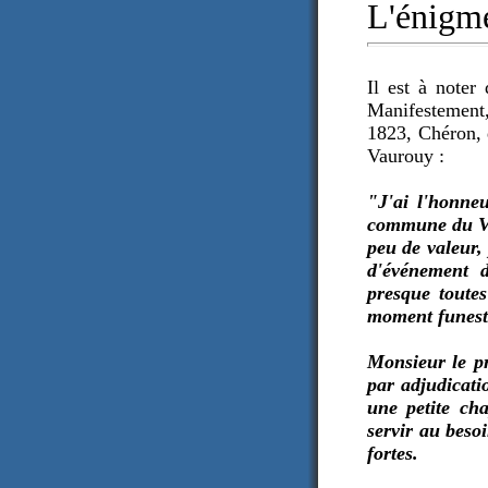
L'énigm
Il est à noter
Manifestement,
1823, Chéron, 
Vaurouy :
"J'ai l'honneu
commune du Vau
peu de valeur, 
d'événement d
presque toutes
moment funest
Monsieur le pr
par adjudicati
une petite cha
servir au beso
fortes.