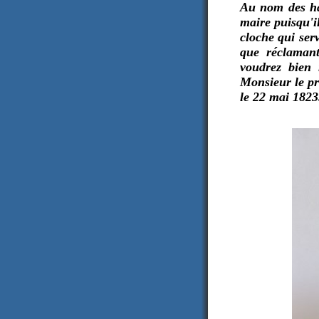
Au nom des hab
maire puisqu'il
cloche qui serv
que réclamant
voudrez bien 
Monsieur le pré
le 22 mai 1823