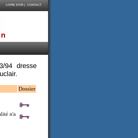
LIVRE D'OR
|
CONTACT
on
3/94 dresse
clair.
Dossier
lité n'a