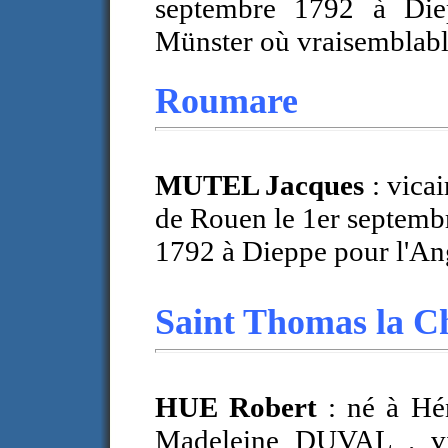
septembre 1792 à Diep
Münster où vraisemblabl
Roumare
MUTEL Jacques
: vicai
de Rouen le 1er septemb
1792 à Dieppe pour l'An
Saint Thomas la C
HUE Robert
: né à Hé
Madeleine DUVAL . vic