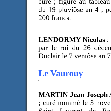
curé ; figure au tableau
du 19 pluviôse an 4 ; pe
200 francs.
LENDORMY Nicolas
:
par le roi du 26 déce
Duclair le 7 ventôse an 7
Le Vaurouy
MARTIN Jean Joseph
; curé nommé le 3 nove
Saint Laurent de Ro