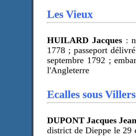
Les Vieux
HUILARD Jacques
: 
1778 ; passeport délivr
septembre 1792 ; emba
l'Angleterre
Ecalles sous Villers
DUPONT Jacques Jea
district de Dieppe le 2