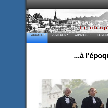
Le clerg
ACCUEIL
JUMIEGES
YAINVILLE
LE MES
...à l'épo