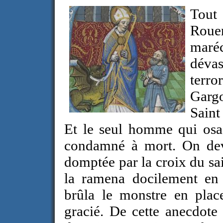
Tout
Roue
maréc
dévas
terr
Gargo
Saint
Et le seul homme qui osa 
condamné à mort. On devi
domptée par la croix du sa
la ramena docilement en l
brûla le monstre en plac
gracié. De cette anecdote 