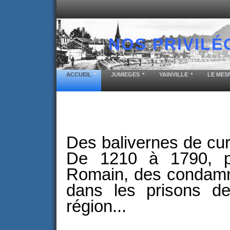
NOS PRIVILÉ
ACCUEIL
JUMIEGES
YAINVILLE
LE MES
Des balivernes de cur
De 1210 à 1790, pa
Romain, des condamné
dans les prisons d
région...