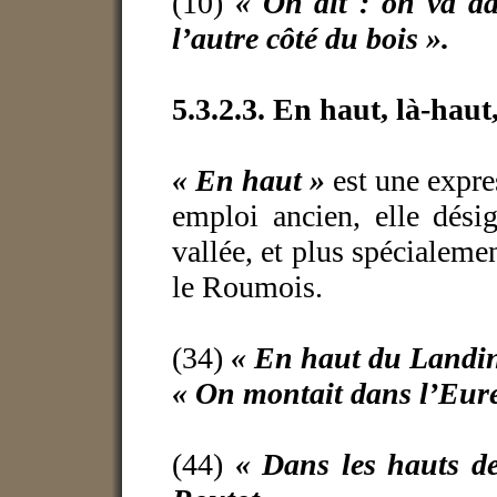
(10)
« On dit : on va d
l’autre côté du bois ».
5.3.2.3. En haut, là-haut
« En haut »
est une expre
emploi ancien, elle dési
vallée, et plus spécialem
le Roumois.
(34)
« En haut du Landi
« On montait dans l’Eur
(44)
« Dans les hauts d