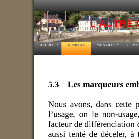
L'AUTRE 
ACCUEIL
JUMIÈGES
YAINVILLE
LE ME
5.3 – Les marqueurs em
Nous avons, dans cette pa
l’usage, on le non-usage
facteur de différenciation 
aussi tenté de déceler, à 