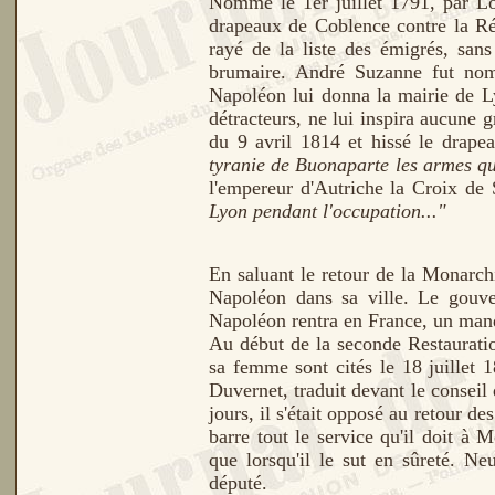
Nommé le 1er juillet 1791, par 
drapeaux de Coblence contre la Répu
rayé de la liste des émigrés, san
brumaire. André Suzanne fut n
Napoléon lui donna la mairie de Ly
détracteurs, ne lui inspira aucune g
du 9 avril 1814 et hissé le drapea
tyranie de Buonaparte les armes qu
l'empereur d'Autriche la Croix de
Lyon pendant l'occupation..."
En saluant le retour de la Monarchie
Napoléon dans sa ville. Le gouve
Napoléon rentra en France, un manda
Au début de la seconde Restauratio
sa femme sont cités le 18 juillet
Duvernet, traduit devant le conseil 
jours, il s'était opposé au retour d
barre tout le service qu'il doit à 
que lorsqu'il le sut en sûreté. Ne
député.