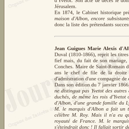
d'Yvetot. Son acte de décès le donn
Jérusalem.
En 1874, le Cabinet historique pr
maison d'Albon, encore subsistants 
donc la liste des prétendants success
Jean Guigues Marie Alexis d'A
Duval (1810-1866), reprit les titres
fief mais, du fait de son mariage,
Conches. Maire de Saint-Romain de P
ans le chef de file de la droit
d'admistration d'une compagnie de 
Dans son édition du 7 janvier 1866
ne distingua pas Yvetot des autre
duchés, de même les rois d'Yvetot 
d'Albon, d'une grande famille du L
M. le marquis d'Albon a fait un t
célèbre M. Roy. Mais il n'a eu qu
royauté de France. M. le marquis 
s'éteindrait donc ! Il fallait sortir d