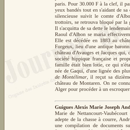
paris. Pour 30.000 F à la clef, il p
yeux bandés tout en s'aidant de sa 
silencieuse suivit le comte d'Alb
trottoirs, se retrouva bloqué par la
Il s'acquitta de sa dette le lendemai
Raoul d'Albon se maria effectiveme
Elle est décédée en 1883 au châte
Forgeux, lieu d'une antique baronni
château d'Avauges et Jacques qui, 
société hippique française et prop
famille était bien lotie, ce qui n'
née de Gaqui, d'une lignée des plu
de Montélimar
, il reçut sa diziè
château de Montaren. On ne connaî
Alger pour procéder à un escroquer
Guigues Alexis Marie Joseph An
Marie de Nettancourt-Vaubécourt (
adepte de la chasse à courre, And
une compilation de documents sur