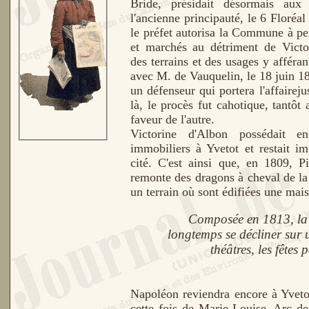
Bride, présidait désormais aux
l'ancienne principauté, le 6 Floréal
le préfet autorisa la Commune à per
et marchés au détriment de Victor
des terrains et des usages y afféran
avec M. de Vauquelin, le 18 juin 1
un défenseur qui portera l'affaireju
là, le procès fut cahotique, tantôt 
faveur de l'autre.
Victorine d'Albon possédait 
immobiliers à Yvetot et restait i
cité. C'est ainsi que, en 1809, P
remonte des dragons à cheval de la 
un terrain où sont édifiées une mais
Composée en 1813, la
longtemps se décliner sur 
théâtres, les fêtes 
Napoléon reviendra encore à Yveto
cette fois de Marie-Louise. Arc de