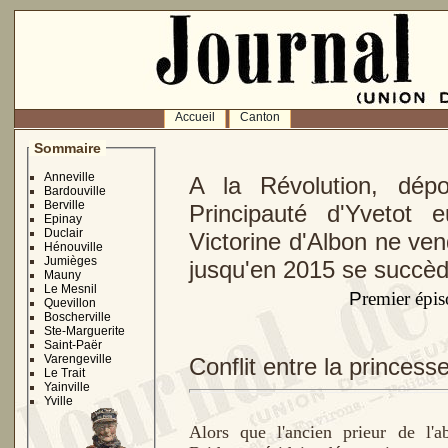
Accueil
Canton
Sommaire
Anneville
A la Révolution, dépo
Bardouville
Berville
Principauté d'Yvetot 
Epinay
Duclair
Victorine d'Albon ne ve
Hénouville
Jumièges
jusqu'en 2015 se succèd
Mauny
Le Mesnil
P
remier épi
Quevillon
Boscherville
Ste-Marguerite
Saint-Paër
Varengeville
Conflit entre la princesse
Le Trait
Yainville
Yville
Alors que l'ancien prieur de l'