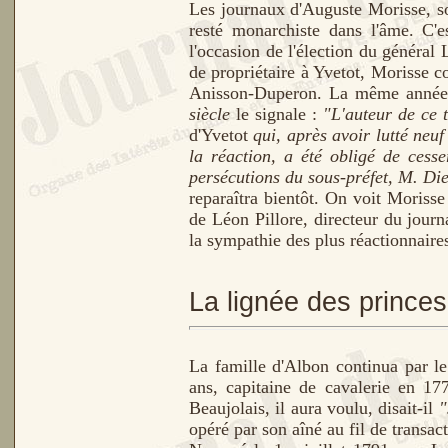
Les journaux d'Auguste Morisse, son
resté monarchiste dans l'âme. C'es
l'occasion de l'élection du général 
de propriétaire à Yvetot, Morisse c
Anisson-Duperon. La même année, 
siècle
le signale :
"L'auteur de ce t
d'Yvetot
qui, après avoir lutté neuf
la réaction, a été obligé de cesse
persécutions du sous-préfet, M. Di
reparaîtra bientôt. On voit Morisse
de Léon Pillore, directeur du journ
la sympathie des plus réactionnaire
La lignée des princes
La famille d'Albon continua par le
ans, capitaine de cavalerie en 17
Beaujolais, i
l aura voulu, disait-il
"
opéré par son aîné au fil de transa