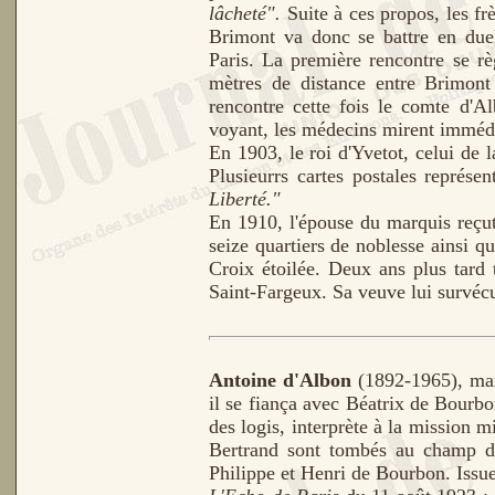
lâcheté".
Suite à ces propos, les fr
Brimont va donc se battre en duel
Paris. La première rencontre se rè
mètres de distance entre Brimont 
rencontre cette fois le comte d'Al
voyant, les médecins mirent immédi
En 1903, le roi d'Yvetot, celui de 
Plusieurrs cartes postales représe
Liberté."
En 1910, l'épouse du marquis reçut 
seize quartiers de noblesse ainsi 
Croix étoilée.
Deux ans plus tard t
Saint-Fargeux. Sa veuve lui survécu
Antoine d'Albon
(1892-1965), marq
il se fiança avec Béatrix de Bourb
des logis, interprète à la mission mi
Bertrand sont tombés au champ d'
Philippe et Henri de Bourbon. Issue 