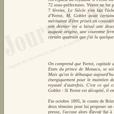
72 sous-préfectures. Yvetot ne fut 
7 février,
Le Siècle
s'en fait l'é
d'Yvetot, M. Goblet avait certain
méritaient d'être prises en considé
son dernier roi a laissé une desc
auguste origine, une couronne ferm
certain quatrain que j'ai lu quelque
On comprend que Yvetot, capitale d
Etats du prince de Monaco, se soit
Mais qu'on le débusque aujourd'hui d
énergiquement pour le maintien de 
royauté d'autrefois. C'est ce qui 
Goblet : Si Yvetot est décapité, il en
Fin octobre 1895, le comte de Bri
deux témoins pour lui proposer un d
presse, l'accuse alors d'avoir fui 