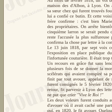
Au mois de février 1818, un vol de
maison des d'Albon, à Lyon. On ar
sa sœur chez qui furent trouvés foul
lui a confié ce butin. Et cette vo
frère confirme : c'est bien Marie
des propriétaires. On arrête bien
cinquième larron se serait pendu 
reste l'accusée la plus sulfureuse
confirma la chose par lettre à la c
Le 13 juin 1818, par sept voix c
l'exposition en place publique d
l'infortunée couturière. Il était tr
Un recours en grâce fut sans lend
plusieurs fois de se donner la mort
scélérats qui avaient conspiré sa 
finit par tout avouer, appelant d
furent consignés le 5 février 182
retour, fit parvenir à Lyon des let
ne put que crier
"Vive le Roi !"
Les deux voleurs furent conduits a
d'avouer où il avait caché une part
qui, en 1820, le fit avouer. Quelq