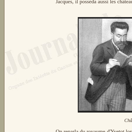
Jacques, il posséda aussi les châte
Chât
On reparla du royaume d'Yvetot lors