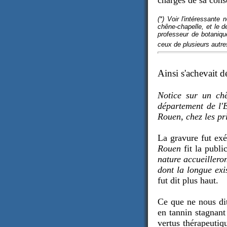
chargés de sa cons
(*) Voir l'intéressante
chêne-chapelle, et le d
professeur de botaniqu
ceux de plusieurs autre
Ainsi s'achevait d
Notice sur un chê
département de l'
Rouen, chez les pr
La gravure fut ex
Rouen
fit la publi
nature accueillero
dont la longue exis
fut dit plus haut.
Ce que ne nous dit
en tannin stagnant
vertus thérapeutiq