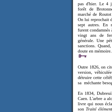
pas d'hier.
Le 4 j
forêt de Brotonn
marché de Routot 
On lui reprochait d
sept autres. En r
furent condamnés 
vingt ans de fer
générale. Une pét
sanctions. Quand, 
doute en mémoire. 
Outre 1826, on cit
version, véhiculée
détruire cette célé
sa méchante beso
En 1834, Dubreuil
Caen. L'arbre a al
livre qui nous écl
son
Traité élémen