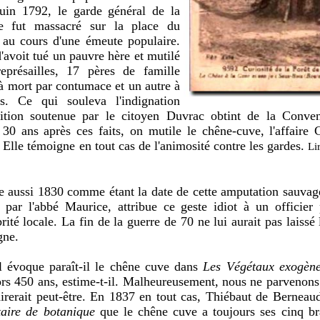
uin 1792, le garde général de la
e fut massacré sur la place du
au cours d'une émeute populaire.
'avoit tué un pauvre hère et mutilé
eprésailles, 17 pères de famille
à mort par contumace et un autre à
s. Ce qui souleva l'indignation
ition soutenue par le citoyen Duvrac obtint de la Conven
30 ans après ces faits, on mutile le chêne-cuve, l'affaire C
Elle témoigne en tout cas de l'animosité contre les gardes.
Lir
e aussi 1830 comme étant la date de cette amputation sauvag
 par l'abbé Maurice, attribue ce geste idiot à un officier 
brité locale. La fin de la guerre de 70 ne lui aurait pas laiss
gne.
 évoque paraît-il le chêne cuve dans
Les Végétaux exogèn
ors 450 ans, estime-t-il. Malheureusement, nous ne parvenons
airerait peut-être. En 1837 en tout cas, Thiébaut de Berneau
taire de botanique
que le chêne cuve a toujours ses cinq b