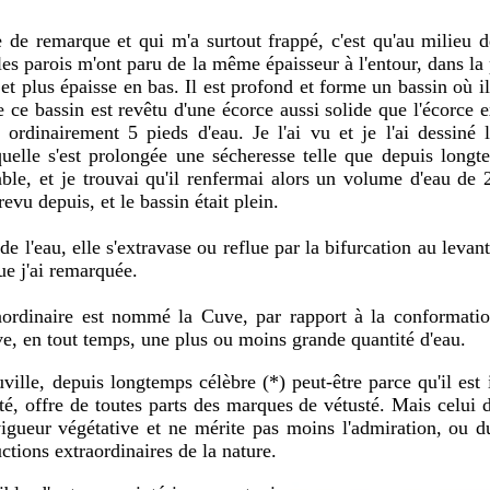
de remarque et qui m'a surtout frappé, c'est qu'au milieu de
les parois m'ont paru de la même épaisseur à l'entour, dans la 
t plus épaisse en bas. Il est profond et forme un bassin où il
de ce bassin est revêtu d'une écorce aussi solide que l'écorce 
 ordinairement 5 pieds d'eau. Je l'ai vu et je l'ai dessiné 
uelle s'est prolongée une sécheresse telle que depuis longt
le, et je trouvai qu'il renfermai alors un volume d'eau de 
revu depuis, et le bassin était plein.
 l'eau, elle s'extravase ou reflue par la bifurcation au levan
ue j'ai remarquée.
ordinaire est nommé la Cuve, par rapport à la conformatio
uve, en tout temps, une plus ou moins grande quantité d'eau.
ille, depuis longtemps célèbre (*) peut-être parce qu'il est 
té, offre de toutes parts des marques de vétusté.
Mais celui d
igueur végétative et ne mérite pas moins l'admiration, ou du
ctions extraordinaires de la nature.