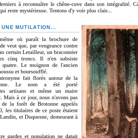
derniers à reconnaître le chêne-cuve dans son intégralité. C
qui reste mystérieuse. Tentons d'y voir plus clair...
UNE MUTILATION...
même où paraît la brochure de
nde veut que, par vengeance contre
 un certain Letailleur, un braconnier
es cinq troncs. Il n'en subsiste
e quatre. Le moignon de l'ancien
moussu et boursoufflé.
atronyme fait florès autour de la
onne. Le nom a été porté
des artisans et
même un maire
2. Mais
à ce jour, nous n'avons pas
 de la forêt de Brotonne appelés
, les titulaires de ce poste étaient
Landin, et Duquesne, demeurant à
re gardes et population ne datait