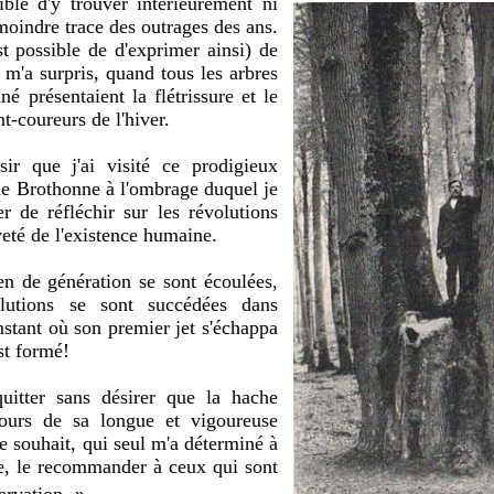
ible d'y trouver intérieurement ni
moindre trace des outrages des ans.
 est possible de d'exprimer ainsi) de
 m'a surpris, quand tous les arbres
nné
présentaient la f
létrissure et le
t-coureurs de l'hiver.
ir que j'ai visité ce prodigieux
 de Brothonne à l'ombrage duquel je
r de réfléchir sur les révolutions
veté de l'existence humaine.
n de génération se sont écoulées,
lutions se sont succédées dans
instant où son premier jet s'échappa
est formé!
uitter sans désirer que la hache
cours de sa longue et vigoureuse
e souhait, qui
seul m'a déterminé à
ce, le recommander à ceux qui sont