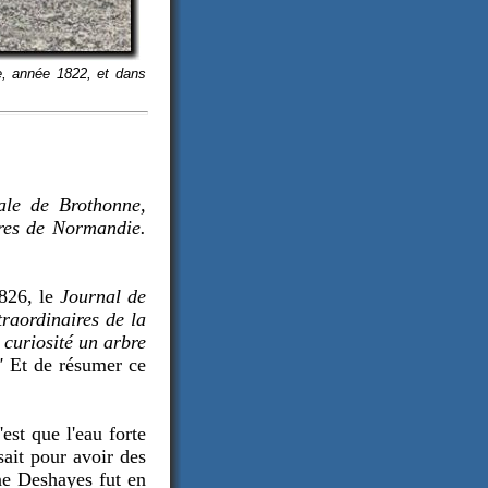
e, année 1822, et dans
ale de Brothonne,
ires de Normandie.
1826, le
Journal de
raordinaires de la
 curiosité un arbre
"
Et de résumer ce
est que l'eau forte
sait pour avoir des
ne Deshayes fut en