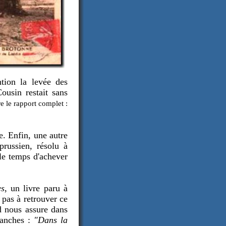
tion la levée des
ousin restait sans
e le rapport complet :
e. Enfin, u
ne autre
prussien, résolu à
é le temps d'achever
es
, un livre paru à
 pas à retrouver ce
d nous assure dans
ranches :
"Dans la