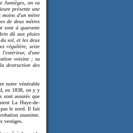
de Jumièges, on va
rieure présente une
is moins d'un mètre
iges de deux mètres
nt sont à quarante
lein dû aux pluies
du sol, et les deux
z régulière, seize
 l'extérieur, d'une
tation voisine ; sa
la destruction des
re notre vénérable
nd, en 1838, on y y
s sont assurés que
taient La Haye-de-
pas le nord. Il fait
probation unanime.
ux vestiges.