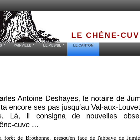
LE CHÊNE-CUV
S
YAINVILLE
LE MESNIL
LE CANTON
rles Antoine Deshayes, le notaire de Jumi
rta encore ses pas jusqu'au Val-aux-Louveti
. Là, il consigna de nouvelles obser
êne-cuve ...
a forêt de Brothonne, presqu'en face de l'abbaye de Jumiè