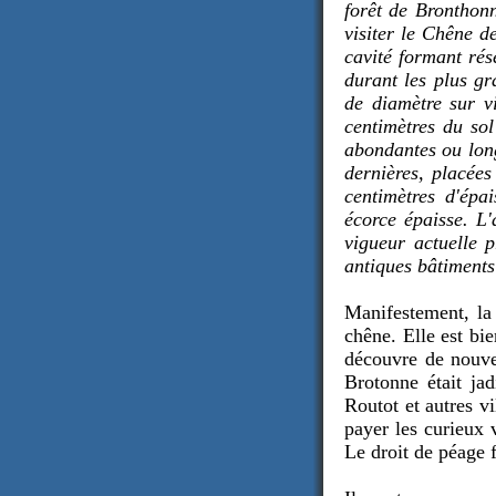
forêt de Bronthonn
visiter le Chêne d
cavité formant rés
durant les plus gr
de diamètre sur vi
centimètres du sol
abondantes ou long
dernières, placées
centimètres d'épai
écorce épaisse. L'
vigueur actuelle 
antiques bâtiments 
Manifestement, la 
chêne. Elle est bi
découvre de nouvel
Brotonne était ja
Routot et autres vi
payer les curieux 
Le droit de péage f