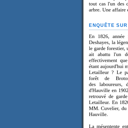
tout cas l'un des 
arbre. Une affaire 
ENQUÊTE SUR 
En 1826, année 
Deshayes, la lége
le garde forestier,
ait abattu l'un d
effectivement qu
étant aujourd'hui 
Letailleur ? Le p
forêt de Brot
des laboureurs, 
d'Hauville en 190
retrouvé de garde
Letailleur. En 1820
MM. Cuvelier, du 
Hauville.
La mésentente ent