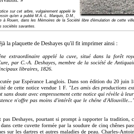
ervation.
»
 notice sur cet arbre, vulgairement appelé le
essin qu'en a publié M.A.-L. Marquis, D.M.,
e à Rouen, dans les Mémoires de la Société libre d'émulation de cette vill
s sociétés savantes.
éjà la plaquette de Deshayes qu'il fit imprimer ainsi :
ne extraordinaire appelé la cuve, situé dans la forêt roy
Eure, par C.-A. Deshayes, membre de la société de Antiqua
incipaux libraires, 1826.
écutée par Espérance Langlois. Dans son édition du 20 juin 
cité de cette notice vendue 1 F.
"Les amis des productions ext
nt sans doute avec empressement cette notice qui révèle à leur
tence n'offre pas moins d'intérêt que le chéne d'Allouville...
 pas Deshayes, pourtant si prompt à rapporter la tradition, c'
 dans cette cuvette formée par la soudure de cinq chênes pas
ues sur les dartres et autres maladies de peau.
Charles-Antoi