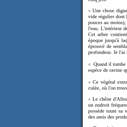
Une chose digne 
«
vide régulier dont 
pouces au moins), e
l'eau. L'intérieur 
Cet arbre contient
époque jusqu'à laq
éprouvé de semblab
profondeur. Je l'ai 
Quand il tombe de
«
espèce de ravine q
Ce végétal extra
«
culée, où l'on tro
Le chêne d'Allouv
«
un endroit fréquen
possède toute sa v
des amis des produ