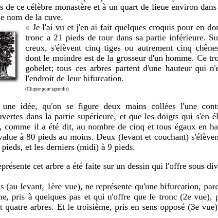
s de ce célèbre monastère et à un quart de lieue environ dans 
le nom de la cuve.
Je l'ai vu et j'en ai fait quelques croquis pour en d
«
tronc a 21 pieds de tour dans sa partie inférieure. Su
creux, s'élèvent cinq tiges ou autrement cinq chênes
dont le moindre est de la grosseur d'un homme. Ce tro
gobelet; tous ces arbres partent d'une hauteur qui n
l'endroit de leur bifurcation.
(Cliquer pour agrandir)
une idée, qu'on se figure deux mains collées l'une contre
vertes dans la partie supérieure, et que les doigts qui s'en é
nt, comme il a été dit, au nombre de cinq et tous égaux en ha
évalue à 80 pieds au moins. Deux (levant et couchant) s'élèven
 pieds, et les derniers (midi) à 9 pieds.
résente cet arbre a été faite sur un dessin qui l'offre sous div
s (au levant, 1ère vue), ne représente qu'une bifurcation, parc
e, pris à quelques pas et qui n'offre que le tronc (2e vue), p
 quatre arbres. Et le troisième, pris en sens opposé (3e vue)