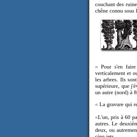
couchant des ruine
chêne connu sous 
Pour s'en faire 
«
verticalement et ou
les arbres. Ils so
supérieure, que j'
un autre (nord) à 8
La gravure qui rep
«
L'un, pris à 60 pa
«
autres. Le deuxièm
deux, ou autrement
cinq jets.