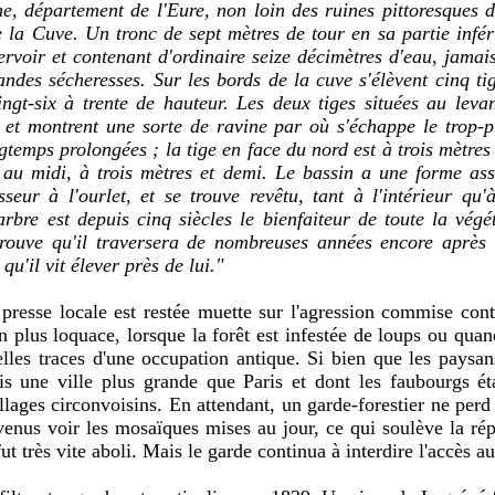
e, département de l'Eure, non loin des ruines pittoresques 
e la Cuve. Un tronc de sept mètres de tour en sa partie infé
ervoir et contenant d'ordinaire seize décimètres d'eau, jama
andes sécheresses. Sur les bords de la cuve s'élèvent cinq t
ngt-six à trente de hauteur. Les deux tiges situées au leva
 et montrent une sorte de ravine par où s'échappe le trop-p
temps prolongées ; la tige en face du nord est à trois mètres 
 au midi, à trois mètres et demi. Le bassin a une forme asse
sseur à l'ourlet, et se trouve revêtu, tant à l'intérieur qu'à
arbre est depuis cinq siècles le bienfaiteur de toute la végé
prouve qu'il traversera de nombreuses années encore après 
qu'il vit élever près de lui."
presse locale est restée muette sur l'agression commise cont
en plus loquace, lorsque la forêt est infestée de loups ou qua
les traces d'une occupation antique. Si bien que les paysan
dis une ville plus grande que Paris et dont les faubourgs é
llages circonvoisins. En attendant, un garde-forestier ne perd 
venus voir les mosaïques mises au jour, ce qui soulève la ré
ut très vite aboli. Mais le garde continua à interdire l'accès a