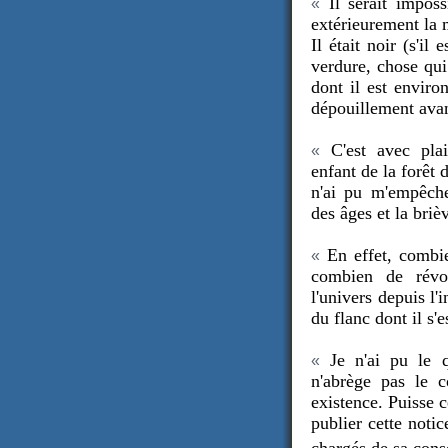
Il serait imposs
«
extérieurement l
a
Il était noir (s'il
ve
rdure, chose qui
dont il est enviro
dépouillement avan
C'est avec plais
«
enfant de la forêt
n'ai pu m'empêche
des âges et
la briè
En effet, combie
«
combien de révo
l'univers depuis l'
du flanc dont il s'
Je n'ai pu le q
«
n'abrège pas le 
existence. Puisse c
publier cet
te noti