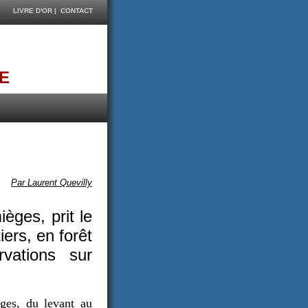
LIVRE D'OR
|
CONTACT
E
Par Laurent Quevilly
èges, prit le
ers, en forêt
vations sur
ges, du levant au