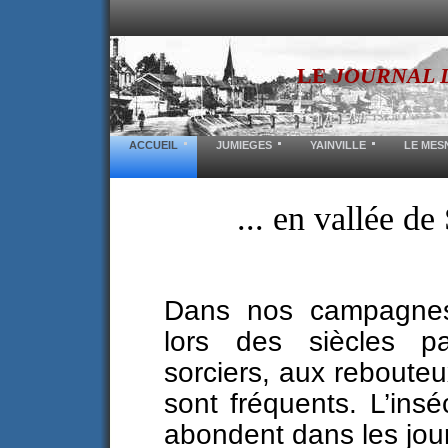
LE
JOURNAL 
ACCUEIL
JUMIEGES
YAINVILLE
LE MES
... en vallée d
Dans nos campagnes
lors des siècles p
sorciers, aux rebouteu
sont fréquents. L’inséc
abondent dans les jou