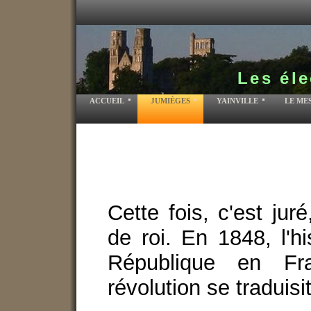
Les éle
ACCUEIL
JUMIÈGES
YAINVILLE
LE ME
Cette fois, c'est jur
de roi. En 1848, l'hi
République en Fr
révolution se traduisi