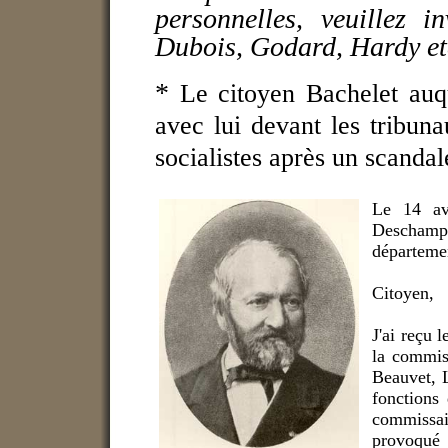
personnelles, veuillez i
Dubois, Godard, Hardy et
*
Le citoyen Bachelet auqu
avec lui devant les tribun
socialistes après un scandal
Le 14 av
Deschamps
départeme
Citoyen,
J'ai reçu 
la commis
Beauvet, L
fonctions 
commissa
provoqué c