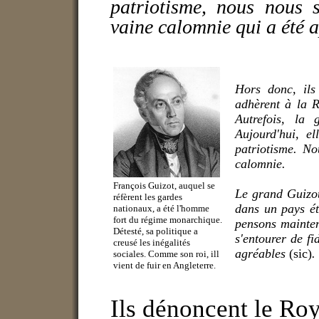
patriotisme, nous nous 
vaine calomnie qui a été 
Hors donc, ils
adhèrent à la 
Autrefois, la
Aujourd'hui, e
patriotisme.
No
calomnie.
François Guizot, auquel se
Le grand Guizot,
réfèrent les gardes
dans un pays étr
nationaux, a été l'homme
fort du régime monarchique.
pensons mainten
Détesté, sa politique a
s'entourer de fi
creusé les inégalités
agréables
(sic)
.
sociales. Comme son roi, ill
vient de fuir en Angleterre.
Ils dénoncent le Roy