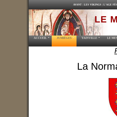
AVANT
|
LES VIKINGS
|
L'AGE FÉ
LE M
ACCUEIL
JUMIÈGES
YAINVILLE
LE ME
La Norma