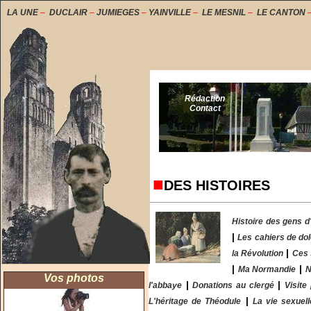
LA UNE
–
DUCLAIR
–
JUMIEGES
–
YAINVILLE
–
LE MESNIL
–
LE CANTON
Rédaction
Contact
■
DES HISTOIRES
Histoire des gens d'
|
Les cahiers de do
|
la Révolution
Ces 
|
|
Ma Normandie
N
Vos photos
|
|
l'abbaye
Donations au clergé
Visite 
|
L'héritage de Théodule
La vie sexuel