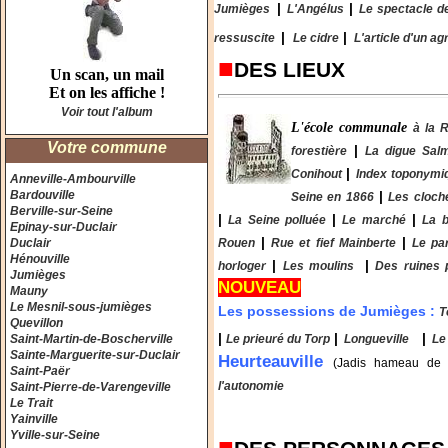
|
|
Jumièges
L'Angélus
Le spectacle d
|
|
ressuscite
Le cidre
L'article d'un ag
■
DES LIEUX
Un scan, un mail
Et on les affiche !
Voir tout l'album
L'école communale
à la 
Votre commune
|
forestière
La digue Sal
|
Conihout
Index toponymi
Anneville-Ambourville
Bardouville
|
Seine en 1866
Les cloch
Berville-sur-Seine
|
|
|
La Seine polluée
Le marché
La b
Epinay-sur-Duclair
|
|
Duclair
Rouen
Rue et fief Mainberte
Le pa
Hénouville
|
|
horloger
Les moulins
Des ruines p
Jumièges
NOUVEAU
Mauny
Le Mesnil-sous-jumièges
Les possessions de Jumièges :
T
Quevillon
|
|
|
Saint-Martin-de-Boscherville
Le prieuré du Torp
Longueville
Le
Sainte-Marguerite-sur-Duclair
Heurteauville
(Jadis hameau de
Saint-Paër
l'autonomie
Saint-Pierre-de-Varengeville
Le Trait
Yainville
Yville-sur-Seine
■