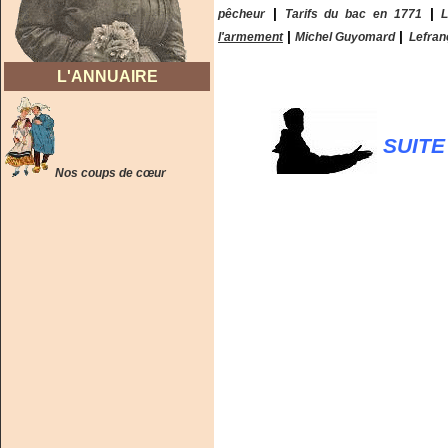
|
|
pêcheur
Tarifs du bac en 1771
|
|
l'armement
Michel Guyomard
Lefran
L'ANNUAIRE
SUITE
Nos coups de cœu
r