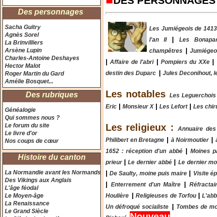
DES PERSONNAGES
Des personnages
Sacha Guitry
Les Jumiégeois de 1413
Agnès Sorel
|
l'an II
Les Bonapar
La Brinvilliers
|
Arsène Lupin
champêtres
Jumiégeo
Charles-Antoine Deshayes
|
|
|
Affaire de l'abri
Pompiers du XXe
Hector Malot
|
destin des Duparc
Jules Deconihout, l
Roger Martin du Gard
Amélie Bosquet...
Les notables
Des rubriques
Les Leguerchois
|
|
|
Eric
Monsieur X
Les Lefort
Les chir
Généalogie
Qui sommes nous ?
Le forum du site
Les religieux :
Annuaire des
Le livre d'or
|
|
Philibert en Bretagne
à Noirmoutier
Nos coups de cœur
|
1652 : réception d'un abbé
Moines pa
Histoire du canton
|
|
prieur
Le dernier abbé
Le dernier mo
La Normandie avant les Normands
|
|
De Saulty, moine puis maire
Visite é
Des Vikings aux Anglais
|
|
Enterrement d'un Maître
Réfractai
L'âge féodal
|
|
Le Moyen-âge
Houlière
Religieuses de Torfou
L'ab
La Renaissance
|
Un défroqué socialiste
Tombes de mo
Le Grand Siècle
Nouveau