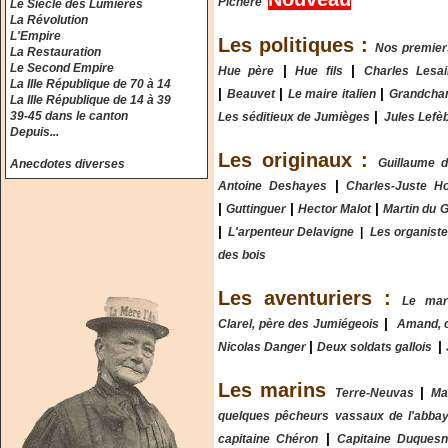
Picheré
Le Siècle des Lumières
La Révolution
L'Empire
Les politiques :
Nos premier
La Restauration
Le Second Empire
|
|
Hue père
Hue fils
Charles Lesai
La IIIe République de 70 à 14
|
|
|
Beauvet
Le maire italien
Grandcha
La IIIe République de 14 à 39
|
39-45 dans le canton
Les séditieux de Jumièges
Jules Lefè
Depuis...
Les originaux :
Guillaume 
Anecdotes diverses
|
Antoine Deshayes
Charles-Juste H
|
|
|
Guttinguer
Hector Malot
Martin du 
|
L'arpenteur Delavigne
Les organist
|
des bois
Les aventuriers :
Le mar
|
Clarel, père des Jumiégeois
Amand, 
|
|
Nicolas Danger
Deux soldats gallois
Les marins
|
Terre-Neuvas
Ma
quelques pêcheurs vassaux de l'abba
|
capitaine Chéron
Capitaine Duques